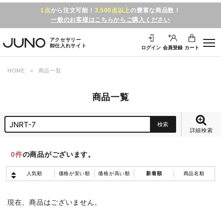
1点
から注文可能！
3,500点以上
の豊富な商品数！
一般のお客様はこちらからご購入ください
アクセサリー
卸仕入れサイト
ログイン
会員登録
カート
HOME
商品一覧
商品一覧
詳細検索
0
件
の商品がございます。
人気順
価格が安い順
価格が高い順
新着順
商品名順
現在、商品はございません。