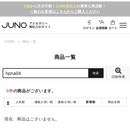
1点
から注文可能！
3,500点以上
の豊富な商品数！
一般のお客様はこちらからご購入ください
アクセサリー
卸仕入れサイト
ログイン
会員登録
カート
HOME
商品一覧
商品一覧
詳細検索
0
件
の商品がございます。
人気順
価格が安い順
価格が高い順
新着順
商品名順
現在、商品はございません。