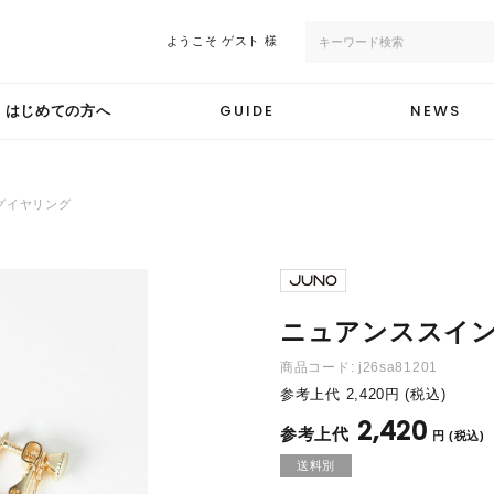
ようこそ
ゲスト 様
GUIDE
NEWS
はじめての方へ
グイヤリング
ニュアンススイ
商品コード:
j26sa81201
参考上代
2,420
円 (税込)
2,420
円 (税込)
送料別