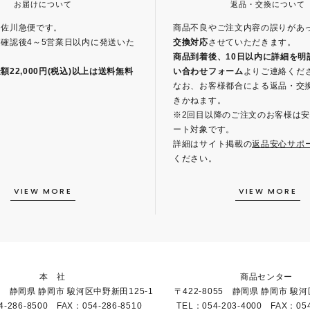
お届けについて
返品・交換について
、佐川急便です。
商品不良やご注文内容の誤りがあ
確認後4～5営業日以内に発送いた
交換対応
させていただきます。
商品到着後、10日以内に詳細を明
22,000円(税込)以上は送料無料
い合わせフォーム
よりご連絡くだ
。
なお、お客様都合による返品・交
きかねます。
※2回目以降のご注文のお客様は
ート対象です。
詳細はサイト掲載の
返品安心サポ
ください。
VIEW MORE
VIEW MORE
本 社
商品センター
51 静岡県 静岡市 駿河区中野新田125-1
〒422-8055 静岡県 静岡市 駿河
4-286-8500 FAX：054-286-8510
TEL：054-203-4000 FAX：054