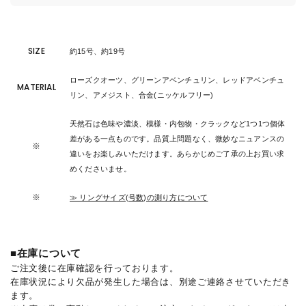
SIZE
約15号、約19号
ローズクオーツ、グリーンアベンチュリン、レッドアベンチュ
MATERIAL
リン、アメジスト、合金(ニッケルフリー)
天然石は色味や濃淡、模様・内包物・クラックなど1つ1つ個体
差がある一点ものです。品質上問題なく、微妙なニュアンスの
※
違いをお楽しみいただけます。あらかじめご了承の上お買い求
めくださいませ。
※
≫ リングサイズ(号数)の測り方について
■在庫について
ご注文後に在庫確認を行っております。
在庫状況により欠品が発生した場合は、別途ご連絡させていただき
ます。