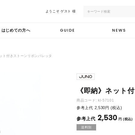
ようこそ
ゲスト 様
GUIDE
NEWS
はじめての方へ
ット付きストーンリボンバレッタ
《即納》ネット
商品コード:
kl-57101
参考上代
2,530
円 (税込)
2,530
円 (税込)
送料別