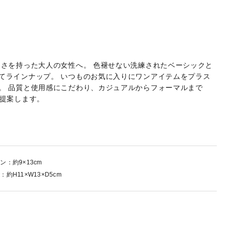
しさを持った大人の女性へ。 色褪せない洗練されたベーシックと
てラインナップ。 いつものお気に入りにワンアイテムをプラス
。 品質と使用感にこだわり、カジュアルからフォーマルまで
ご提案します。
ン：約9×13cm
：約H11×W13×D5cm