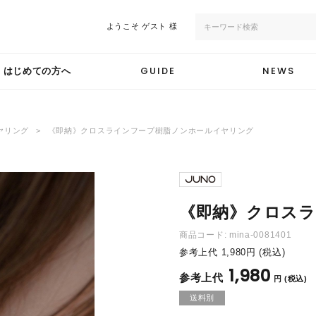
ようこそ
ゲスト 様
GUIDE
NEWS
はじめての方へ
ヤリング
《即納》クロスラインフープ樹脂ノンホールイヤリング
《即納》クロス
商品コード:
mina-0081401
参考上代
1,980
円 (税込)
1,980
円 (税込)
送料別