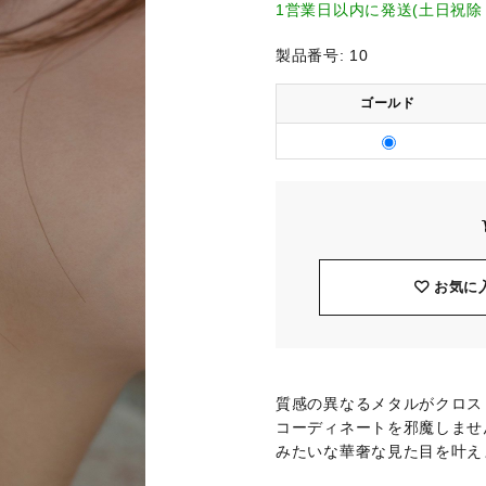
1営業日以内に発送(土日祝除
製品番号:
10
ゴールド
お気に
質感の異なるメタルがクロス
コーディネートを邪魔しませ
みたいな華奢な見た目を叶え