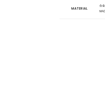
合金
MATERIAL
MAD